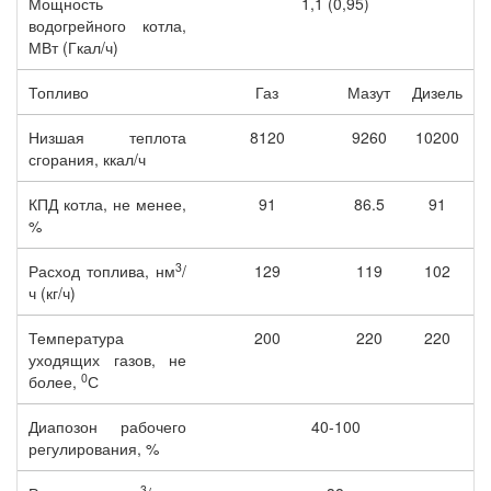
Мощность
1,1 (0,95)
водогрейного котла,
МВт (Гкал/ч)
Топливо
Газ
Мазут
Дизель
Низшая теплота
8120
9260
10200
сгорания, ккал/ч
КПД котла, не менее,
91
86.5
91
%
3
Расход топлива, нм
/
129
119
102
ч (кг/ч)
Температура
200
220
220
уходящих газов, не
0
более,
С
Диапозон рабочего
40-100
регулирования, %
3