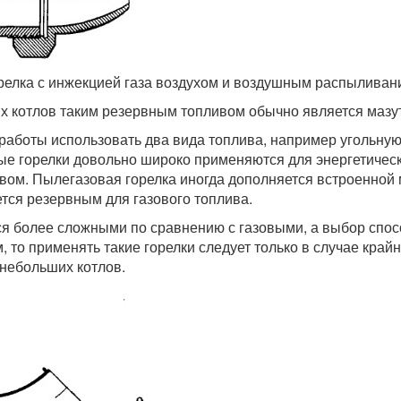
орелка с инжекцией газа воздухом и воздушным распыливан
 котлов таким резервным топливом обычно является мазут
 работы использовать два вида топлива, например угольну
е горелки довольно широко применяются для энергетически
ом. Пылегазовая горелка иногда дополняется встроенной 
ется резервным для газового топлива.
я более сложными по сравнению с газовыми, а выбор спосо
 то применять такие горелки следует только в случае край
небольших котлов.