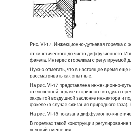
Рис. VI-17. Инжекционно-дутьевая горелка с 
от кинетического до чисто диффузионного. И
факела. Интерес к горелкам с регулируемой 
Нужно отметить, что в настоящее время еще 
рассматривать как опытные.
На рис. VI-17 представлена инжекционно-дуть
отключенной подаче вторичного воздуха горел
закрытой воздушной заслонке инжектора и по
факеле (в случае сжигания природного газа)
На рис. VI-18 показана диффузионно-кинетич
В горелках такой конструкции регулирование
условий смешения.