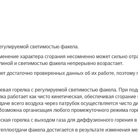
регулируемой светимостью факела.
зменение характера сгорания несомненно может сильно от
длиной и светимостью факела непрерывно возрастает.
нет достаточно проверенных данных об их работе, поэтому
евая горелка с регулируемой светимостью факела. При под
ка работает как чисто кинетическая, обеспечивая сгорание
даче всего воздуха через патрубок осуществляется чисто 
. Возможна организация любого промежуточного режима гор
еская горелка с выходом газа для диффузионного горения в
 теплоотдачи факела достигается в результате изменения м