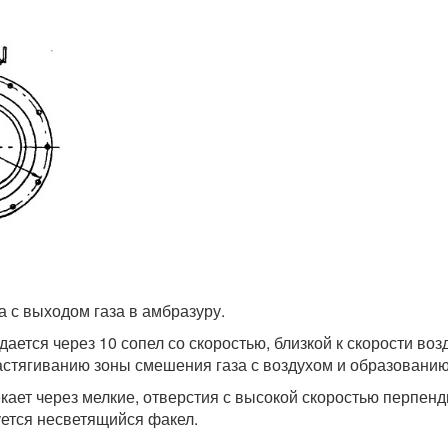
а с выходом газа в амбразуру.
ется через 10 сопел со скоростью, близкой к скорости воз
растягиванию зоны смешения газа с воздухом и образовани
екает через мелкие, отверстия с высокой скоростью перпен
уется несветящийся факел.