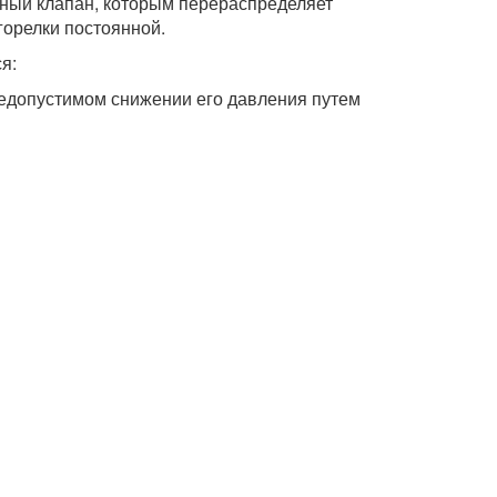
ный клапан, которым перераспределяет
горелки постоянной.
я:
недопустимом снижении его давления путем